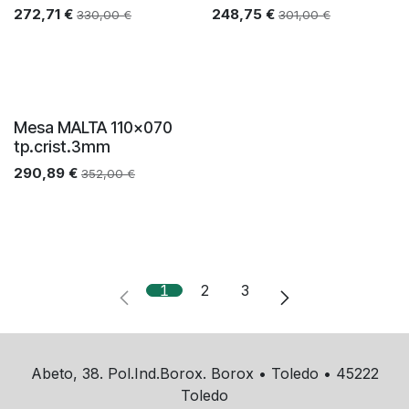
272,71
€
248,75
€
330,00
€
301,00
€
Mesa MALTA 110x070
tp.crist.3mm
290,89
€
352,00
€
1
2
3
Abeto, 38. Pol.Ind.Borox. Borox • Toledo • 45222
Toledo