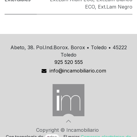
ECO
,
Ext.Lam Negro
Abeto, 38. Pol.Ind.Borox. Borox • Toledo • 45222
Toledo
925 520 555
info@incamobiliario.com
Copyright © Incamobiliario
Con tecnología de
- El mejor
Comercio electrónico de