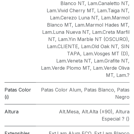
Blanco NT
,
Lam.Canaletto NT
,
Lam.Vivid Cherry MT
,
Lam.Taiga NT
,
Lam.Cerezo Luna NT
,
Lam.Marmol
Blanco MT
,
Lam.Marmol Hades MT
,
Lam.Luna Nueva NT
,
Lam.Creta Marfil
NT
,
Lam.Yin Marble NT (OSCURO)
,
Lam.CLIENTE
,
Lam.Old Oak NT
,
SIN
TAPA
,
Lam.Vosges MT (D)
,
Lam.Veneta NT
,
Lam.Grafite NT
,
Lam.Verde Plomo MT
,
Lam.Verde Oliva
MT
,
Lam.?
Patas Color
Patas Color Alum
,
Patas Blanco
,
Patas
(i)
Negro
Altura
Alt.Mesa
,
Alt.Alta (±90)
,
Altura
Especial ? ()
Extensibles
Ext.Lam Alum ECO
,
Ext.Lam Blanco