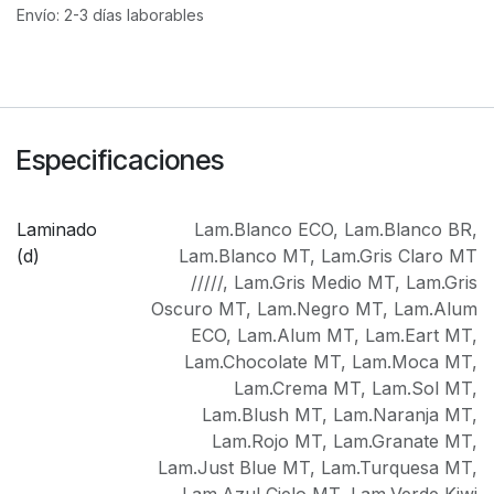
Envío: 2-3 días laborables
Especificaciones
Laminado
Lam.Blanco ECO
,
Lam.Blanco BR
,
(d)
Lam.Blanco MT
,
Lam.Gris Claro MT
/////
,
Lam.Gris Medio MT
,
Lam.Gris
Oscuro MT
,
Lam.Negro MT
,
Lam.Alum
ECO
,
Lam.Alum MT
,
Lam.Eart MT
,
Lam.Chocolate MT
,
Lam.Moca MT
,
Lam.Crema MT
,
Lam.Sol MT
,
Lam.Blush MT
,
Lam.Naranja MT
,
Lam.Rojo MT
,
Lam.Granate MT
,
Lam.Just Blue MT
,
Lam.Turquesa MT
,
Lam.Azul Cielo MT
,
Lam.Verde Kiwi