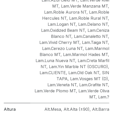
MT
,
Lam.Verde Manzana MT
,
Lam.Roble Aurora NT
,
Lam.Roble
Hercules NT
,
Lam.Roble Rural NT
,
Lam.Logan NT
,
Lam.Delano NT
,
Lam.Oxidized Beam NT
,
Lam.Ceniza
Blanco NT
,
Lam.Canaletto NT
,
Lam.Vivid Cherry MT
,
Lam.Taiga NT
,
Lam.Cerezo Luna NT
,
Lam.Marmol
Blanco MT
,
Lam.Marmol Hades MT
,
Lam.Luna Nueva NT
,
Lam.Creta Marfil
NT
,
Lam.Yin Marble NT (OSCURO)
,
Lam.CLIENTE
,
Lam.Old Oak NT
,
SIN
TAPA
,
Lam.Vosges MT (D)
,
Lam.Veneta NT
,
Lam.Grafite NT
,
Lam.Verde Plomo MT
,
Lam.Verde Oliva
MT
,
Lam.?
Altura
Alt.Mesa
,
Alt.Alta (±90)
,
Alt.Barra