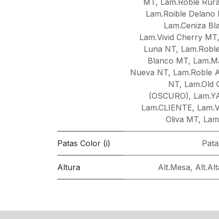
MT
,
Lam.Roble Rura
Lam.Roible Delano
Lam.Ceniza Bl
Lam.Vivid Cherry MT
Luna NT
,
Lam.Roble
Blanco MT
,
Lam.M
Nueva NT
,
Lam.Roble 
NT
,
Lam.Old 
(OSCURO)
,
Lam.Y
Lam.CLIENTE
,
Lam.
Oliva MT
,
Lam
Patas Color (i)
Pata
Altura
Alt.Mesa
,
Alt.Al