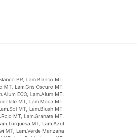
Blanco BR
,
Lam.Blanco MT
,
io MT
,
Lam.Gris Oscuro MT
,
m.Alum ECO
,
Lam.Alum MT
,
ocolate MT
,
Lam.Moca MT
,
Lam.Sol MT
,
Lam.Blush MT
,
.Rojo MT
,
Lam.Granate MT
,
Lam.Turquesa MT
,
Lam.Azul
iwi MT
,
Lam.Verde Manzana