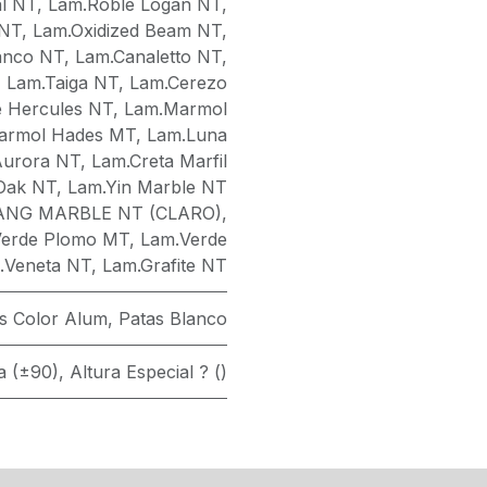
l NT
,
Lam.Roble Logan NT
,
 NT
,
Lam.Oxidized Beam NT
,
anco NT
,
Lam.Canaletto NT
,
,
Lam.Taiga NT
,
Lam.Cerezo
 Hercules NT
,
Lam.Marmol
armol Hades MT
,
Lam.Luna
Aurora NT
,
Lam.Creta Marfil
Oak NT
,
Lam.Yin Marble NT
ANG MARBLE NT (CLARO)
,
Verde Plomo MT
,
Lam.Verde
.Veneta NT
,
Lam.Grafite NT
s Color Alum
,
Patas Blanco
ta (±90)
,
Altura Especial ? ()